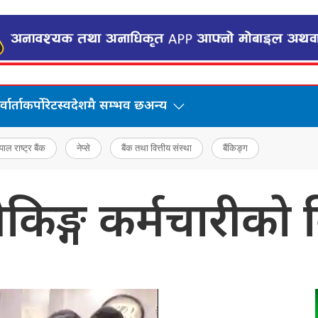
वार्ता
कर्पोरेट
स्वदेशमै सम्भव छ
अन्य
पाल राष्ट्र बैंक
नेप्से
बैंक तथा वित्तीय संस्था
बैंकिङ्ग
िङ्ग कर्मचारीको ब