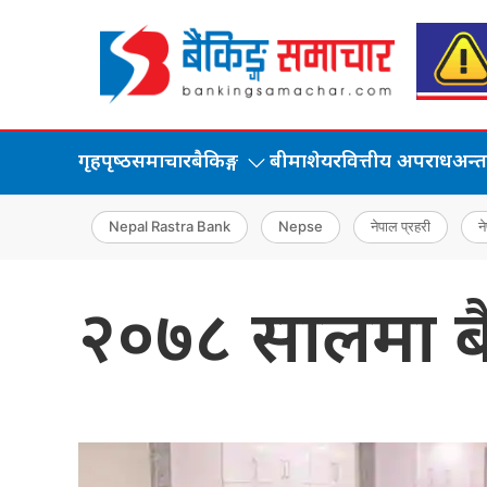
गृहपृष्‍ठ
समाचार
बैकिङ्ग
बीमा
शेयर
वित्तीय अपराध
अन्तर्
Nepal Rastra Bank
Nepse
नेपाल प्रहरी
ने
२०७८ सालमा बैक