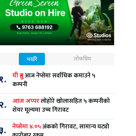
लोकप्रिय
भर्खरै
आज नेप्सेमा सर्वाधिक कमाउने ५
यी हुन्
१.
कम्पनी
लोहोरे खोलासहित ५ कम्पनीको
आज अप्पर
२.
शेयर मूल्यमा उच्च गिरावट
अंकको गिरावट, सामान्य घट्यो
नेप्सेमा ४.०५
३.
कारोबार रकम