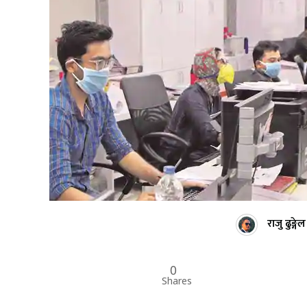
राजु ढुङ्गेल
0
Shares