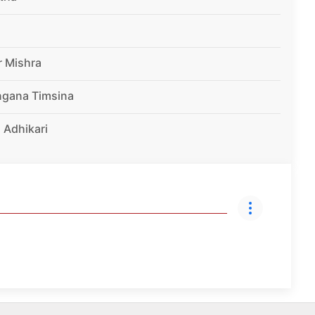
r Mishra
ngana Timsina
 Adhikari