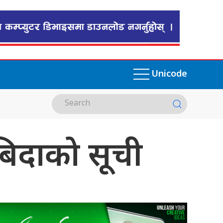
Unicode
िदाकाे सूची