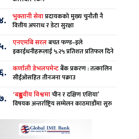
प्रदायकको मुख्य चुनौती नै
भुक्तानी सेवा
४.
वित्तीय अपराध र डेटा सुरक्षा
बचत फण्ड–इले
एनएमबि सरल
५.
इकाईधनीहरूलाई ५.२५ प्रतिशत प्रतिफल दिने
बैंक प्रकरण : तत्कालिन
कर्णाली डेभलपमेन्ट
६.
सीईओसहित तीनजना पक्राउ
चीन र दक्षिण एशिया’
‘बहुध्रुवीय विश्वमा
७.
विषयक अन्तर्राष्ट्रिय सम्मेलन काठमाडौंमा सुरु