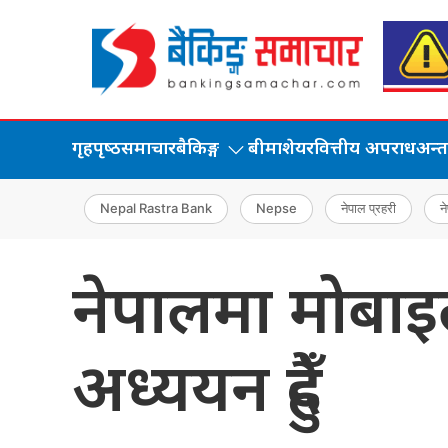
गृहपृष्‍ठ
समाचार
बैकिङ्ग
बीमा
शेयर
वित्तीय अपराध
अन्तर्
Nepal Rastra Bank
Nepse
नेपाल प्रहरी
ने
नेपालमा मोबाइल
अध्ययन हुँदै