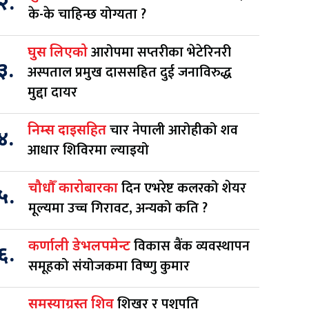
२.
के-के चाहिन्छ योग्यता ?
आरोपमा सप्तरीका भेटेरिनरी
घुस लिएको
३.
अस्पताल प्रमुख दाससहित दुई जनाविरुद्ध
मुद्दा दायर
चार नेपाली आरोहीको शव
निम्स दाइसहित
४.
आधार शिविरमा ल्याइयो
दिन एभरेष्ट कलरको शेयर
चौधौँ कारोबारका
५.
मूल्यमा उच्च गिरावट, अन्यको कति ?
विकास बैंक व्यवस्थापन
कर्णाली डेभलपमेन्ट
६.
समूहको संयोजकमा विष्णु कुमार
शिखर र पशुपति
समस्याग्रस्त शिव