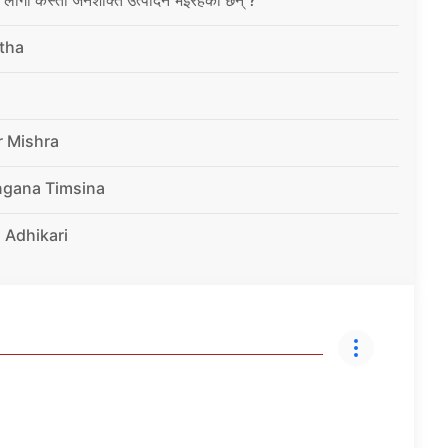
tha
r Mishra
ngana Timsina
 Adhikari