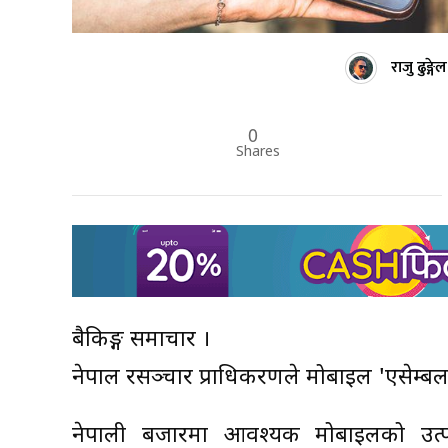
राजु ढुङ्गेल
0
Shares
बैकिङ्ग समाचार ।
नेपाल दूरसञ्‍चार प्राधिकरणले मोबाइल 'एसेम्ब
नेपाली बजारमा आवश्यक मोबाइलको उत्पा