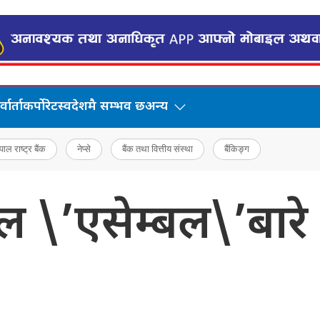
वार्ता
कर्पोरेट
स्वदेशमै सम्भव छ
अन्य
पाल राष्ट्र बैंक
नेप्से
बैंक तथा वित्तीय संस्था
बैंकिङ्ग
 \’एसेम्बल\’बारे 