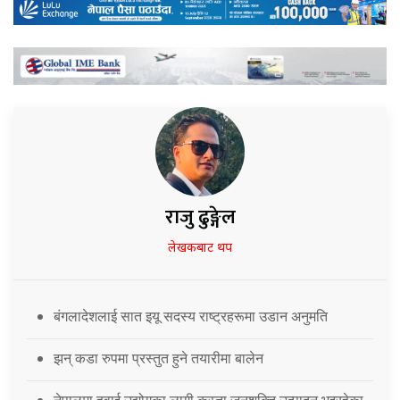
राजु ढुङ्गेल
लेखकबाट थप
बंगलादेशलाई सात इयू सदस्य राष्ट्रहरूमा उडान अनुमति
झन् कडा रुपमा प्रस्तुत हुने तयारीमा बालेन
नेपालमा हवाई उद्योगका लागी कस्ता जनशक्ति उत्पादन भइरहेका