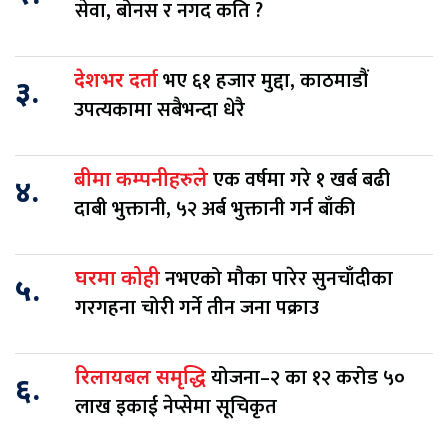
सेवा, बोनस र नगद कति ?
भए ६१ हजार मुद्दा, काठमाडौं
देशभर दर्ता
३.
उपत्यकामा सबैभन्दा धेरै
एक वर्षमा गरे १ खर्ब बढी
बीमा कम्पनीहरुले
४.
दाबी भुक्तानी, ५२ अर्ब भुक्तानी गर्न बाँकी
नभएको मौका पारेर सुनचाँदीका
घरमा कोही
५.
गरगहना चोरी गर्ने तीन जना पक्राउ
योजना–२ का १२ करोड ५०
रिलायबल समृद्धि
६.
लाख इकाई नेप्सेमा सूचिकृत