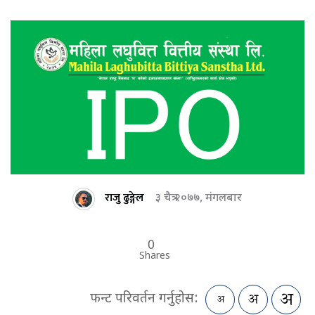
राजु ढुङ्गेल
३ चैत्र २०७७, मंगलबार
0
Shares
फन्ट परिवर्तन गर्नुहोस: