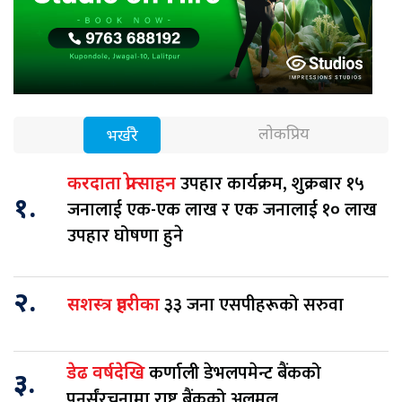
लोकप्रिय
भर्खरै
उपहार कार्यक्रम, शुक्रबार १५
करदाता प्रोत्साहन
१.
जनालाई एक-एक लाख र एक जनालाई १० लाख
उपहार घोषणा हुने
२.
३३ जना एसपीहरूको सरुवा
सशस्त्र प्रहरीका
कर्णाली डेभलपमेन्ट बैंकको
डेढ वर्षदेखि
३.
पुनर्संरचनामा राष्ट्र बैंकको अलमल