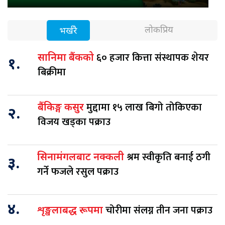
लोकप्रिय
भर्खरै
६० हजार कित्ता संस्थापक शेयर
सानिमा बैंकको
१.
बिक्रीमा
मुद्दामा १५ लाख बिगो तोकिएका
बैंकिङ्ग कसुर
२.
विजय खड्का पक्राउ
श्रम स्वीकृति बनाई ठगी
सिनामंगलबाट नक्कली
३.
गर्ने फजले रसुल पक्राउ
४.
चोरीमा संलग्न तीन जना पक्राउ
शृङ्खलाबद्ध रूपमा