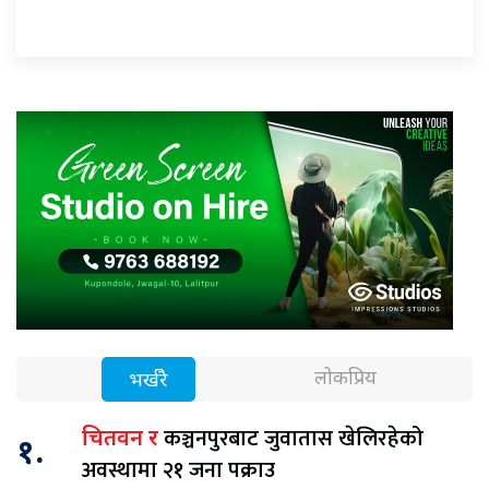
लोकप्रिय
भर्खरै
कञ्चनपुरबाट जुवातास खेलिरहेको
चितवन र
१.
अवस्थामा २१ जना पक्राउ