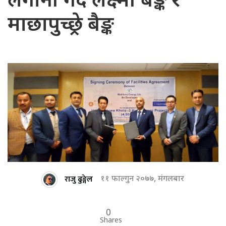
लगानी गर्दै लक्ष्मी बैङ्क र
माछापुच्छ्रे बैङ्क
राजु ढुङ्गेल
११ फाल्गुन २०७७, मंगलबार
0
Shares