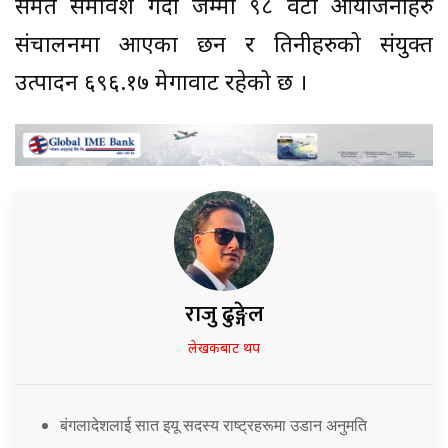
समेत समावेश गर्दा जम्मा ९८ वटा आयोजनाहरु
संचालनमा आएका छन र तिनीहरुको संयुक्त
उत्पादन ६९६.१७ मेगावाट रहेको छ ।
राजु ढुङ्गेल
लेखकबाट थप
बंगलादेशलाई सात इयू सदस्य राष्ट्रहरूमा उडान अनुमति