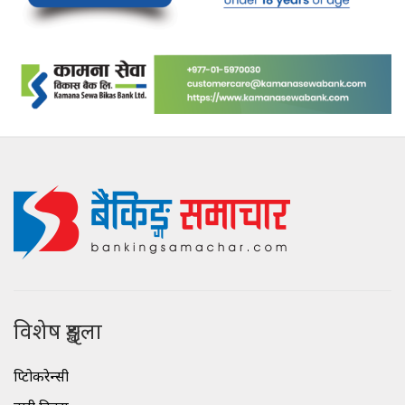
विशेष शृङ्खला
क्रिप्टोकरेन्सी