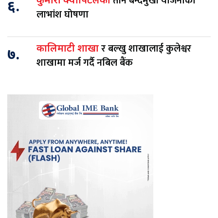
तीन बन्दमुखी योजनाको
कुमारी क्यापिटलका
६.
लाभांश घोषणा
र बल्खु शाखालाई कुलेश्वर
कालिमाटी शाखा
७.
शाखामा मर्ज गर्दै नबिल बैंक