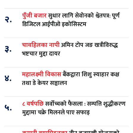
सुधार लागि सेवोनको श्वेतपत्र: पूर्ण
पुँजी बजार
२.
डिजिटल आईपीओ इकोसिस्टम
अमिन टोप जङ खत्रीविरुद्ध
चावहिलका नापी
३.
भष्टचार मुद्दा दायर
बैंकद्वारा शिशु स्याहार कक्ष
महालक्ष्मी विकास
४.
तथा डे केयर सञ्चालन
सर्वोच्चको फैसला : सम्पत्ति शुद्धीकरण
८ वर्षपछि
५.
मुद्दामा चक्रे मिलनले पाए सफाइ