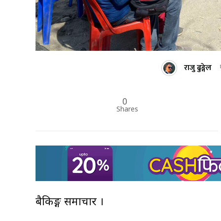
राजु ढुङ्गेल
0
Shares
बैकिङ्ग समाचार ।