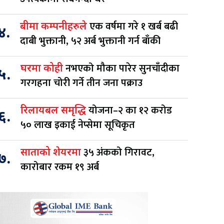
एक वर्षमा गरे १ खर्ब बढी
बीमा कम्पनीहरुले
४.
दाबी भुक्तानी, ५२ अर्ब भुक्तानी गर्न बाँकी
नभएको मौका पारेर सुनचाँदीका
घरमा कोही
५.
गरगहना चोरी गर्ने तीन जना पक्राउ
योजना–२ का १२ करोड
रिलायबल समृद्धि
६.
५० लाख इकाई नेप्सेमा सूचिकृत
३५ अंकको गिरावट,
साताको शेयरमा
७.
कारोबार रकम १९ अर्ब