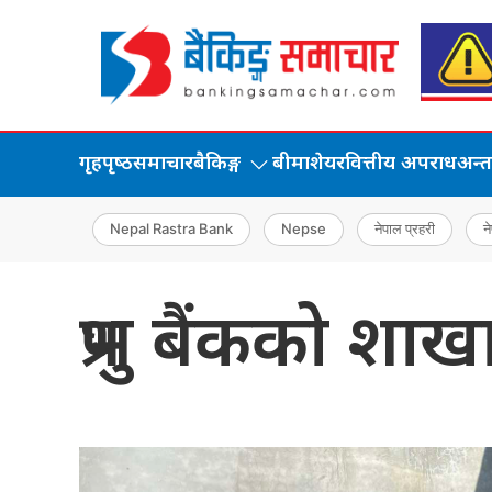
गृहपृष्‍ठ
समाचार
बैकिङ्ग
बीमा
शेयर
वित्तीय अपराध
अन्तर्
Nepal Rastra Bank
Nepse
नेपाल प्रहरी
ने
प्रभु बैंकको शाख