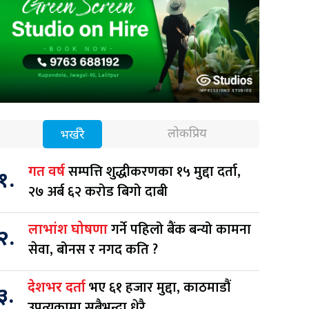
लोकप्रिय
भर्खरै
सम्पत्ति शुद्धीकरणका १५ मुद्दा दर्ता,
गत वर्ष
१.
२७ अर्ब ६२ करोड बिगो दाबी
गर्ने पहिलो बैंक बन्यो कामना
लाभांश घोषणा
२.
सेवा, बोनस र नगद कति ?
भए ६१ हजार मुद्दा, काठमाडौं
देशभर दर्ता
३.
उपत्यकामा सबैभन्दा धेरै