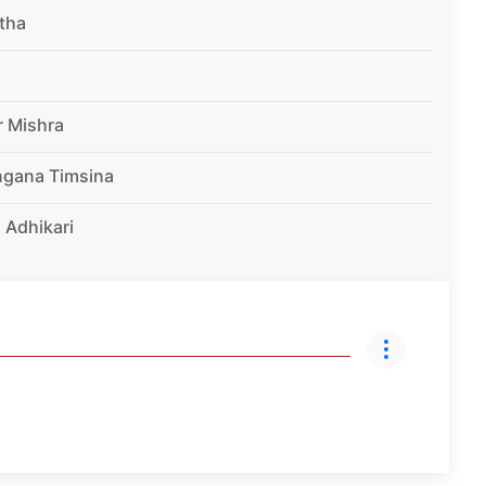
tha
r Mishra
ngana Timsina
 Adhikari