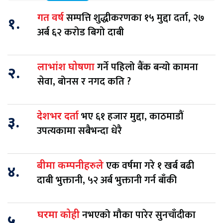
सम्पत्ति शुद्धीकरणका १५ मुद्दा दर्ता, २७
गत वर्ष
१.
अर्ब ६२ करोड बिगो दाबी
गर्ने पहिलो बैंक बन्यो कामना
लाभांश घोषणा
२.
सेवा, बोनस र नगद कति ?
भए ६१ हजार मुद्दा, काठमाडौं
देशभर दर्ता
३.
उपत्यकामा सबैभन्दा धेरै
एक वर्षमा गरे १ खर्ब बढी
बीमा कम्पनीहरुले
४.
दाबी भुक्तानी, ५२ अर्ब भुक्तानी गर्न बाँकी
नभएको मौका पारेर सुनचाँदीका
घरमा कोही
५.