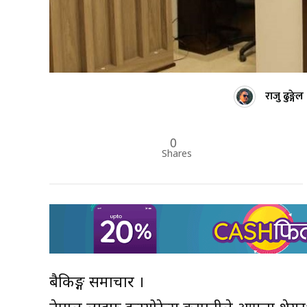
राजु ढुङ्गेल
0
Shares
बैकिङ्ग समाचार ।