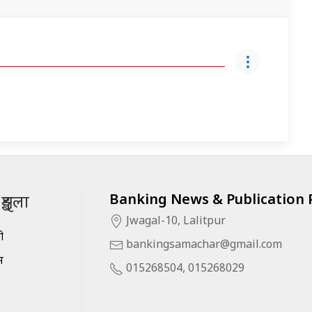
Banking News & Publication P
ृङ्खला
Jwagal-10, Lalitpur
सी
bankingsamachar@gmail.com
स
015268504, 015268029