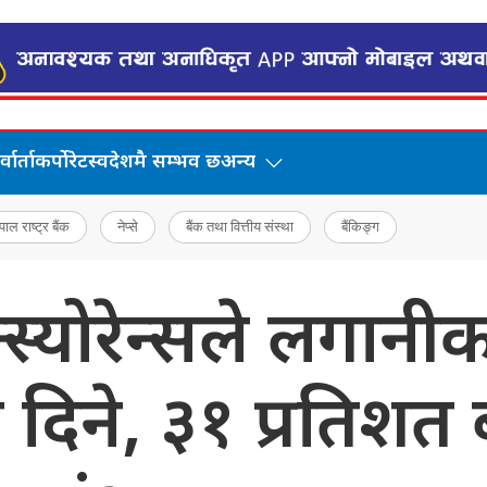
वार्ता
कर्पोरेट
स्वदेशमै सम्भव छ
अन्य
पाल राष्ट्र बैंक
नेप्से
बैंक तथा वित्तीय संस्था
बैंकिङ्ग
स्योरेन्सले लगानीक
 दिने, ३१ प्रतिशत