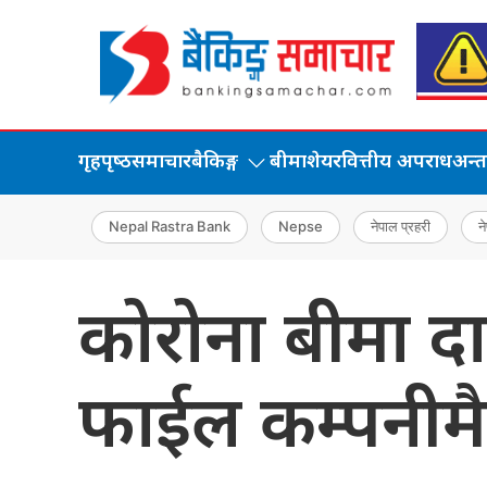
गृहपृष्‍ठ
समाचार
बैकिङ्ग
बीमा
शेयर
वित्तीय अपराध
अन्तर्
Nepal Rastra Bank
Nepse
नेपाल प्रहरी
ने
कोरोना बीमा 
फाईल कम्पनीमै 