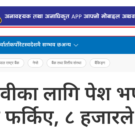
वार्ता
कर्पोरेट
स्वदेशमै सम्भव छ
अन्य
पाल राष्ट्र बैंक
नेप्से
बैंक तथा वित्तीय संस्था
बैंकिङ्ग
दावीका लागि पेश 
फर्किए, ८ हजारले