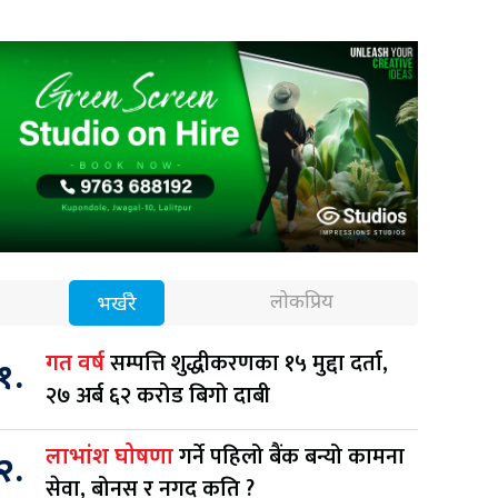
लोकप्रिय
भर्खरै
सम्पत्ति शुद्धीकरणका १५ मुद्दा दर्ता,
गत वर्ष
१.
२७ अर्ब ६२ करोड बिगो दाबी
गर्ने पहिलो बैंक बन्यो कामना
लाभांश घोषणा
२.
सेवा, बोनस र नगद कति ?