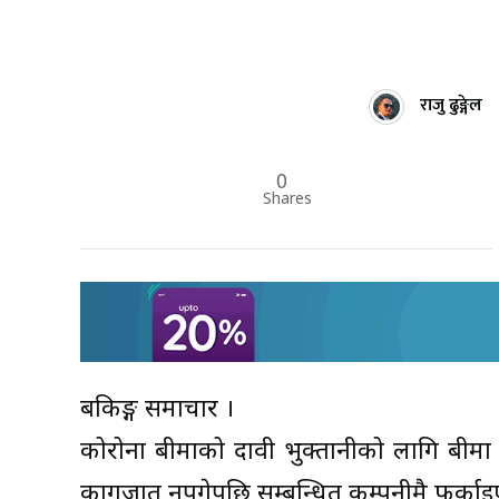
राजु ढुङ्गेल
0
Shares
बैंकिङ्ग समाचार ।
कोरोना बीमाको दावी भुक्तानीको लागि बीम
कागजात नपुगेपछि सम्बन्धित कम्पनीमै फर्काइ