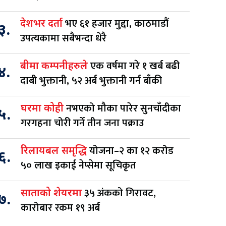
भए ६१ हजार मुद्दा, काठमाडौं
देशभर दर्ता
३.
उपत्यकामा सबैभन्दा धेरै
एक वर्षमा गरे १ खर्ब बढी
बीमा कम्पनीहरुले
४.
दाबी भुक्तानी, ५२ अर्ब भुक्तानी गर्न बाँकी
नभएको मौका पारेर सुनचाँदीका
घरमा कोही
५.
गरगहना चोरी गर्ने तीन जना पक्राउ
योजना–२ का १२ करोड
रिलायबल समृद्धि
६.
५० लाख इकाई नेप्सेमा सूचिकृत
३५ अंकको गिरावट,
साताको शेयरमा
७.
कारोबार रकम १९ अर्ब