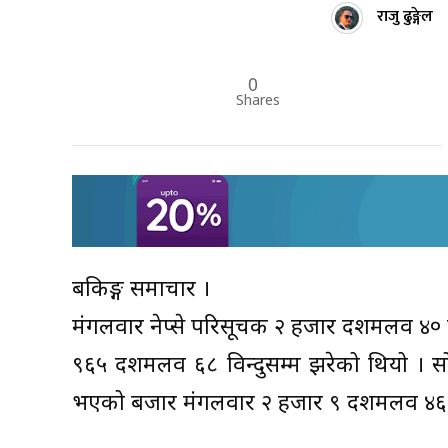
राजु ढुङ्गेल
0
Shares
बैंकिङ्ग समाचार ।
मंगलवार नेप्से परिसूचक २ हजार दशमलव ४० व
९६५ दशमलव ६८ विन्दुसम्म झरेको थियो । सो
भएको बजार मंगलवार २ हजार ९ दशमलव ४६ व