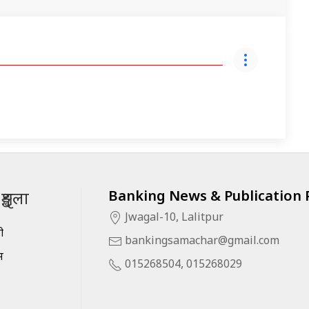
Banking News & Publication P
ृङ्खला
Jwagal-10, Lalitpur
सी
bankingsamachar@gmail.com
स
015268504, 015268029