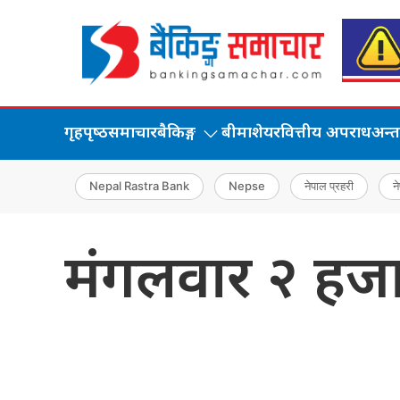
गृहपृष्‍ठ
समाचार
बैकिङ्ग
बीमा
शेयर
वित्तीय अपराध
अन्तर्
Nepal Rastra Bank
Nepse
नेपाल प्रहरी
ने
मंगलवार २ हजार व