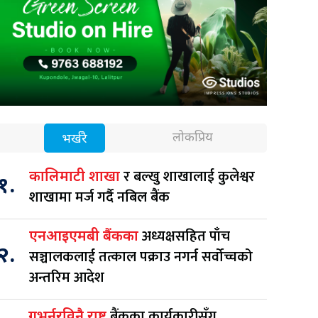
लोकप्रिय
भर्खरै
र बल्खु शाखालाई कुलेश्वर
कालिमाटी शाखा
१.
शाखामा मर्ज गर्दै नबिल बैंक
अध्यक्षसहित पाँच
एनआइएमबी बैंकका
२.
सञ्चालकलाई तत्काल पक्राउ नगर्न सर्वोच्चको
अन्तरिम आदेश
बैंकका कार्यकारीसँग
गभर्नरविनै राष्ट्र