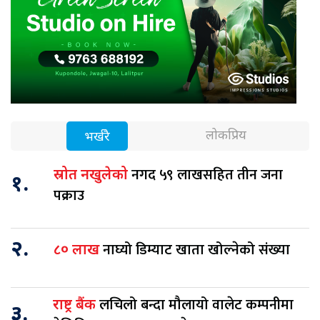
लोकप्रिय
भर्खरै
नगद ५९ लाखसहित तीन जना
स्रोत नखुलेको
१.
पक्राउ
२.
नाघ्यो डिम्याट खाता खोल्नेको संख्या
८० लाख
लचिलो बन्दा मौलायो वालेट कम्पनीमा
राष्ट्र बैंक
३.