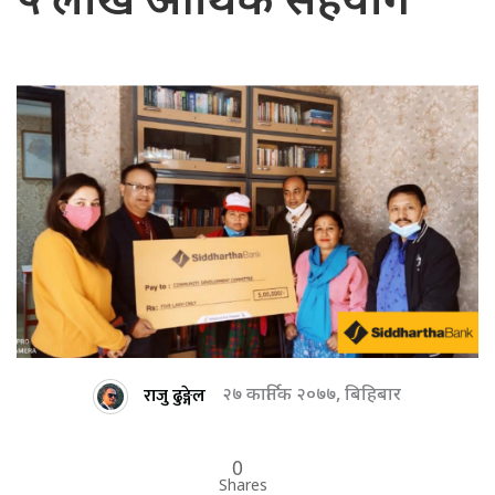
५ लाख आर्थिक सहयोग
राजु ढुङ्गेल
२७ कार्तिक २०७७, बिहिबार
0
Shares