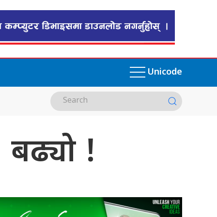
Unicode
 बढ्यो !