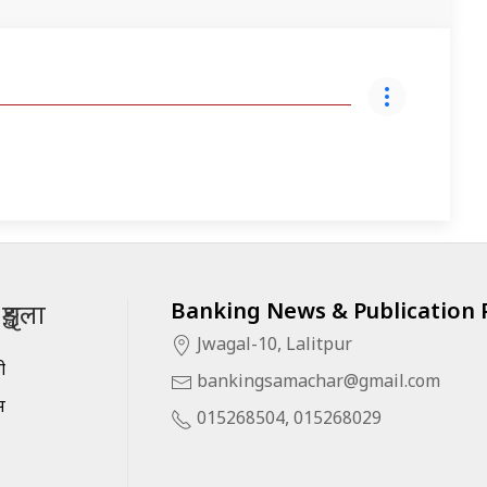
Banking News & Publication P
ृङ्खला
Jwagal-10, Lalitpur
सी
bankingsamachar@gmail.com
स
015268504, 015268029