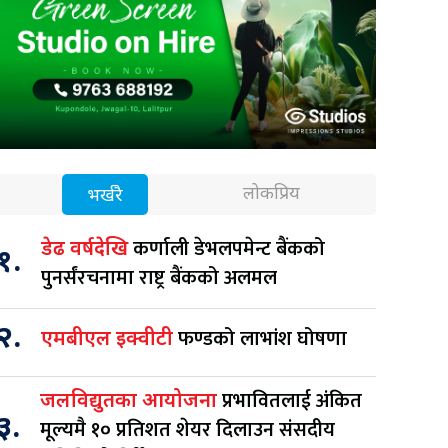
लोकप्रिय
भर्खरै
कर्णाली डेभलपमेन्ट बैंकको
डेढ वर्षदेखि
१.
पुनर्संरचनामा राष्ट्र बैंकको अलमल
२.
फण्डको लाभांश घोषणा
एमबीएल इक्वीटी
प्रभावितलाई अंकित
जलविद्युतका आयोजना
३.
मूल्यमै १० प्रतिशत शेयर दिलाउन संसदीय