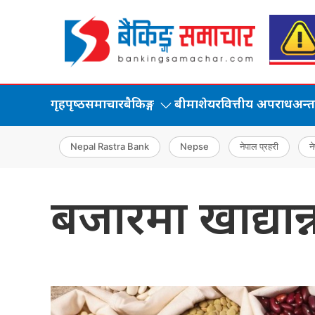
गृहपृष्‍ठ
समाचार
बैकिङ्ग
बीमा
शेयर
वित्तीय अपराध
अन्तर्
Nepal Rastra Bank
Nepse
नेपाल प्रहरी
ने
बजारमा खाद्यान