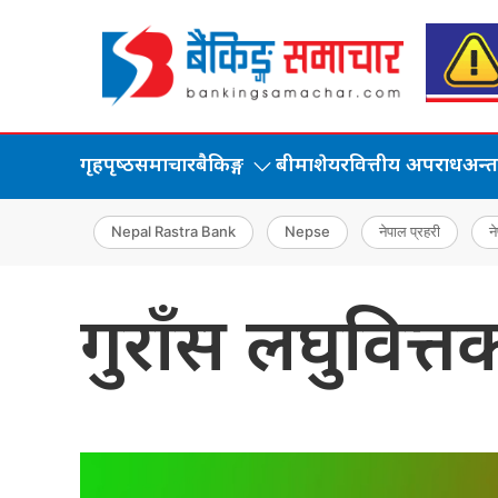
गृहपृष्‍ठ
समाचार
बैकिङ्ग
बीमा
शेयर
वित्तीय अपराध
अन्तर्
Nepal Rastra Bank
Nepse
नेपाल प्रहरी
ने
गुराँस लघुवित