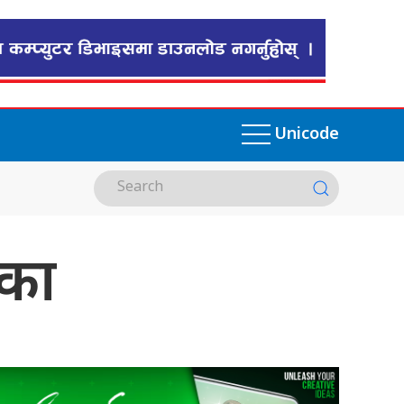
Unicode
ोका