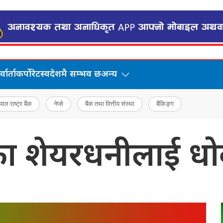
वार्ता
कर्पोरेट
स्वदेशमै सम्भव छ
अन्य
पाल राष्ट्र बैंक
नेप्से
बैंक तथा वित्तीय संस्था
बैंकिङ्ग
्तका शेयरधनीलाई ध