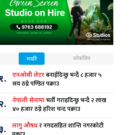
लोकप्रिय
भर्खरै
बनाईदिन्छु भन्दै ८ हजार ५
एनओसी लेटर
१.
सय ठग्ने पण्डित पक्राउ
भर्ती गराइदिन्छु भन्दै २ लाख
नेपाली सेनामा
२.
४० हजार ठग्ने हरिश चन्द पक्राउ
र नगदसहित शान्ति नगरकोटी
लागु औषध
३.
पक्राउ