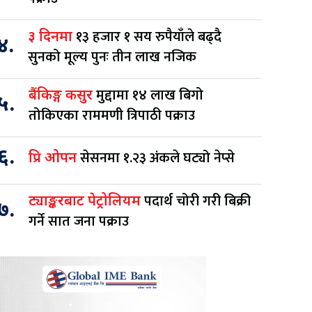
१३ हजार १ सय रुपैयाँले बढ्दै
३ दिनमा
४.
सुनको मूल्य पुनः तीन लाख नजिक
मुद्दामा १४ लाख बिगो
बैंकिङ्ग कसुर
५.
तोकिएका राममणी त्रिपाठी पक्राउ
६.
सेसनमा १.२३ अंकले घट्यो नेप्से
प्रि ओपन
पदार्थ चोरी गरी बिक्री
ट्याङ्करबाट पेट्रोलियम
७.
गर्ने सात जना पक्राउ