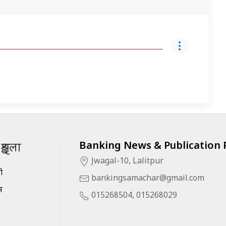
Banking News & Publication P
ृङ्खला
Jwagal-10, Lalitpur
सी
bankingsamachar@gmail.com
स
015268504, 015268029