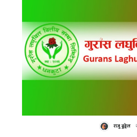
राजु ढुङ्गेल