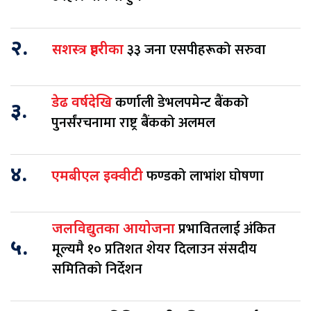
२.
३३ जना एसपीहरूको सरुवा
सशस्त्र प्रहरीका
कर्णाली डेभलपमेन्ट बैंकको
डेढ वर्षदेखि
३.
पुनर्संरचनामा राष्ट्र बैंकको अलमल
४.
फण्डको लाभांश घोषणा
एमबीएल इक्वीटी
प्रभावितलाई अंकित
जलविद्युतका आयोजना
५.
मूल्यमै १० प्रतिशत शेयर दिलाउन संसदीय
समितिको निर्देशन