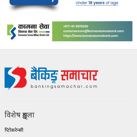
विशेष शृङ्खला
क्रिप्टोकरेन्सी