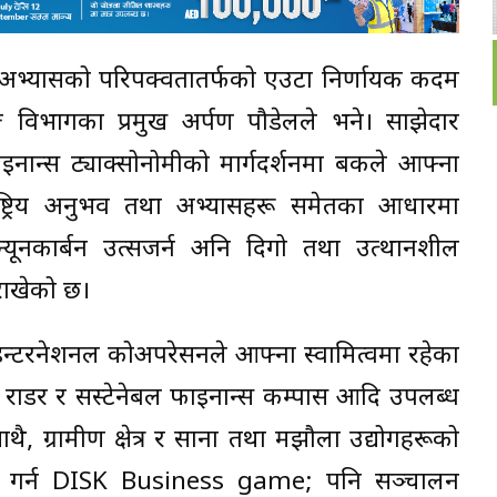
ङ्ग अभ्यासको परिपक्वतातर्फको एउटा निर्णायक कदम
ग विभागका प्रमुख अर्पण पौडेलले भने। साझेदार
इनान्स ट्याक्सोनोमीको मार्गदर्शनमा बैंकले आफ्ना
र्राष्ट्रिय अनुभव तथा अभ्यासहरू समेतका आधारमा
, न्यूनकार्बन उत्सजर्न अनि दिगो तथा उत्थानशील
ा राखेको छ।
र इन्टरनेशनल कोअपरेसनले आफ्ना स्वामित्वमा रहेका
क राडर र सस्टेनेबल फाइनान्स कम्पास आदि उपलब्ध
, ग्रामीण क्षेत्र र साना तथा मझौला उद्योगहरूको
धि गर्न DISK Business game; पनि सञ्चालन