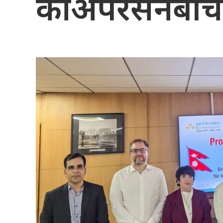
कोअपरेसनबीच 