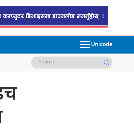
Unicode
 डच
ल