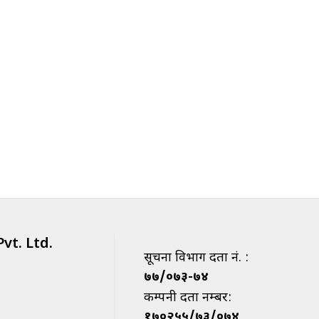
vt. Ltd.
सूचना विभाग दर्ता नं. :
७७/०७३-७४
कम्पनी दर्ता नम्बर:
१७०२५५/७३/०७४