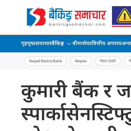
गृहपृष्‍ठ
समाचार
बैकिङ्ग
बीमा
शेयर
वित्तीय अपराध
अन्तर्
Nepal Rastra Bank
Nepse
नेपाल प्रहरी
ने
कुमारी बैंक र ज
स्पार्कासेनस्टि