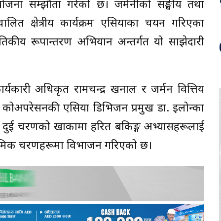
जना सम्झौता गरेको छ। जर्मनीको सङ्घीय तथा
लित क्षेत्रीय कार्यक्रम एसियाका चयन गरिएका
्थितिकीय रूपान्तरण अभियान अन्तर्गत यो साझेदारी
कार्यकारी अधिकृत रामचन्द्र खनाल र जर्मन वित्तिय
शनल कोअपरेसनकी एसिया डिभिजन प्रमुख डा. इलोन्का
 लागि दुई चरणको खाकामा हरित बैंकिङ्ग अभ्यासहरूलाई
ई क्रमिक चरणहरूमा विभाजन गरिएको छ।