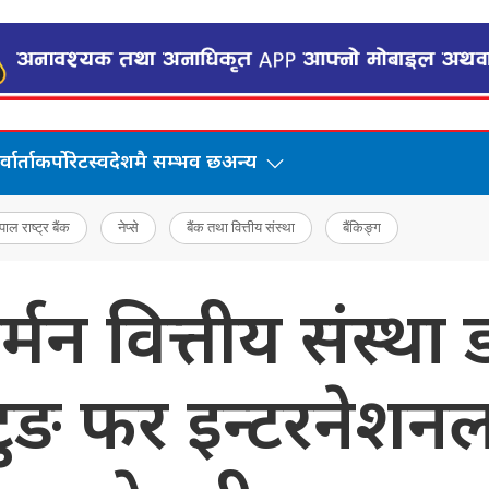
वार्ता
कर्पोरेट
स्वदेशमै सम्भव छ
अन्य
पाल राष्ट्र बैंक
नेप्से
बैंक तथा वित्तीय संस्था
बैंकिङ्ग
र्मन वित्तीय संस्था
फ्टुङ फर इन्टरनेशन