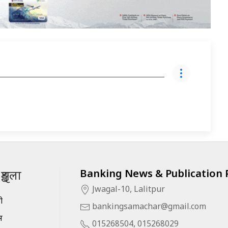
Banking News & Publication P
ृङ्खला
Jwagal-10, Lalitpur
सी
bankingsamachar@gmail.com
स
015268504, 015268029