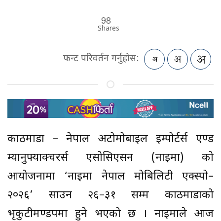
98
Shares
फन्ट परिवर्तन गर्नुहोस:
काठमाडौं – नेपाल अटोमोबाइल इम्पोर्टर्स एण्ड
म्यानुफ्याक्चरर्स एसोसिएसन (नाइमा) को
आयोजनामा ‘नाइमा नेपाल मोबिलिटी एक्स्पो–
२०२६’ साउन २६–३१ सम्म काठमाडौंको
भृकुटीमण्डपमा हुने भएको छ । नाइमाले आज