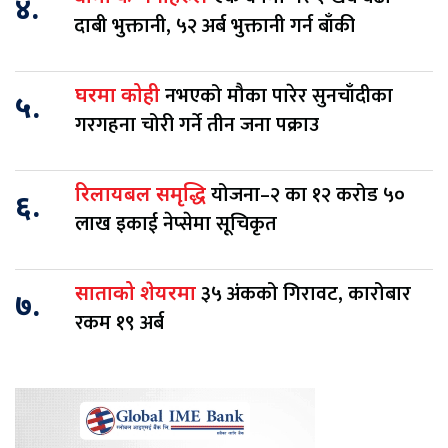
४.
दाबी भुक्तानी, ५२ अर्ब भुक्तानी गर्न बाँकी
नभएको मौका पारेर सुनचाँदीका
घरमा कोही
५.
गरगहना चोरी गर्ने तीन जना पक्राउ
योजना–२ का १२ करोड ५०
रिलायबल समृद्धि
६.
लाख इकाई नेप्सेमा सूचिकृत
३५ अंकको गिरावट, कारोबार
साताको शेयरमा
७.
रकम १९ अर्ब