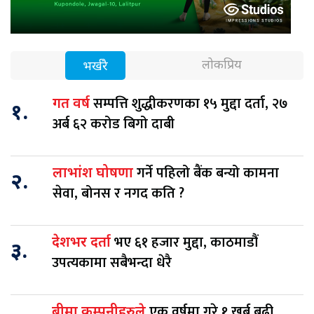
लोकप्रिय
भर्खरै
सम्पत्ति शुद्धीकरणका १५ मुद्दा दर्ता, २७
गत वर्ष
१.
अर्ब ६२ करोड बिगो दाबी
गर्ने पहिलो बैंक बन्यो कामना
लाभांश घोषणा
२.
सेवा, बोनस र नगद कति ?
भए ६१ हजार मुद्दा, काठमाडौं
देशभर दर्ता
३.
उपत्यकामा सबैभन्दा धेरै
एक वर्षमा गरे १ खर्ब बढी
बीमा कम्पनीहरुले