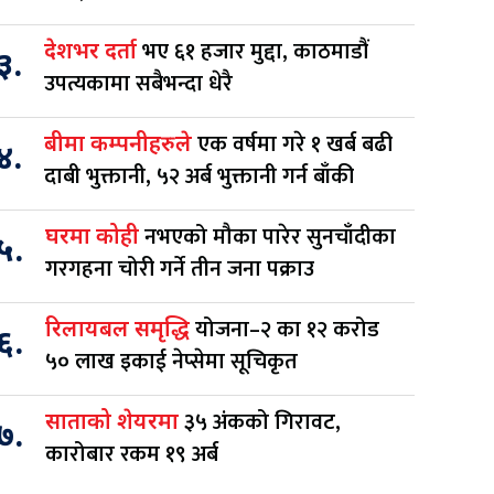
भए ६१ हजार मुद्दा, काठमाडौं
देशभर दर्ता
३.
उपत्यकामा सबैभन्दा धेरै
एक वर्षमा गरे १ खर्ब बढी
बीमा कम्पनीहरुले
४.
दाबी भुक्तानी, ५२ अर्ब भुक्तानी गर्न बाँकी
नभएको मौका पारेर सुनचाँदीका
घरमा कोही
५.
गरगहना चोरी गर्ने तीन जना पक्राउ
योजना–२ का १२ करोड
रिलायबल समृद्धि
६.
५० लाख इकाई नेप्सेमा सूचिकृत
३५ अंकको गिरावट,
साताको शेयरमा
७.
कारोबार रकम १९ अर्ब