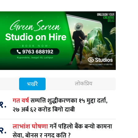
लोकप्रिय
भर्खरै
सम्पत्ति शुद्धीकरणका १५ मुद्दा दर्ता,
गत वर्ष
१.
२७ अर्ब ६२ करोड बिगो दाबी
गर्ने पहिलो बैंक बन्यो कामना
लाभांश घोषणा
२.
सेवा, बोनस र नगद कति ?