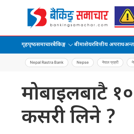
गृहपृष्‍ठ
समाचार
बैकिङ्ग
बीमा
शेयर
वित्तीय अपराध
अन्तर्
Nepal Rastra Bank
Nepse
नेपाल प्रहरी
ने
मोबाइलबाटै १० 
कसरी लिने ?