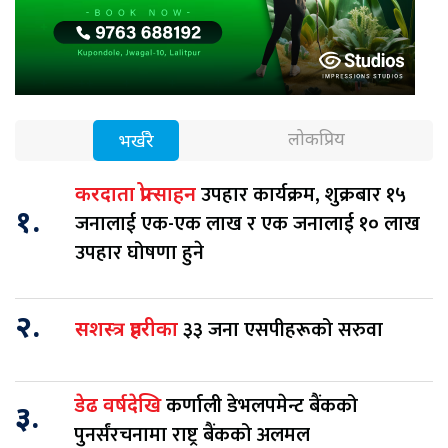
लोकप्रिय
भर्खरै
उपहार कार्यक्रम, शुक्रबार १५
करदाता प्रोत्साहन
१.
जनालाई एक-एक लाख र एक जनालाई १० लाख
उपहार घोषणा हुने
२.
३३ जना एसपीहरूको सरुवा
सशस्त्र प्रहरीका
कर्णाली डेभलपमेन्ट बैंकको
डेढ वर्षदेखि
३.
पुनर्संरचनामा राष्ट्र बैंकको अलमल