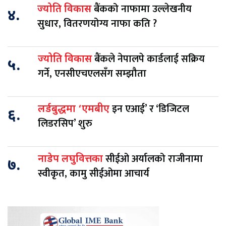
बैंकको नाफामा उल्लेखनीय
ज्योति विकास
४.
सुधार, वितरणयोग्य नाफा कति ?
बैंकले नेपालपे कार्डलाई सक्रिय
ज्योति विकास
५.
गर्ने, एनसीएचएलसँग सम्झौता
इन एआई’ र ‘डिजिटल
लर्डबुद्धमा ‘एमबीए
६.
लिडरसिप’ शुरु
सीईओ अर्यालको राजीनामा
नाडेप लघुवित्तका
७.
स्वीकृत, कामु सीईओमा आचार्य