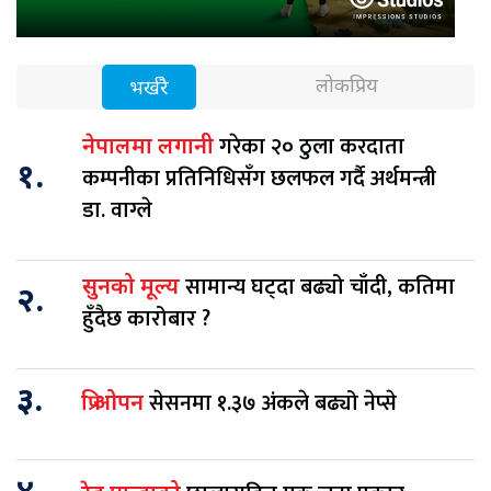
लोकप्रिय
भर्खरै
गरेका २० ठुला करदाता
नेपालमा लगानी
१.
कम्पनीका प्रतिनिधिसँग छलफल गर्दै अर्थमन्त्री
डा. वाग्ले
सामान्य घट्दा बढ्यो चाँदी, कतिमा
सुनको मूल्य
२.
हुँदैछ कारोबार ?
३.
सेसनमा १.३७ अंकले बढ्यो नेप्से
प्रि ओपन