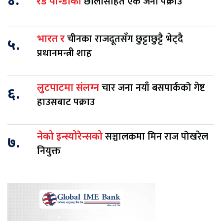
४.
छालासहित एक जना पक्राउ
रेड पान्डाको
चीनका राजदूतसँग छुट्टाछुट्टै भेट्दै
भारत र
५.
प्रधानमन्त्री शाह
चार जना नयाँ बसपार्कको गेष्ट
लुटपाटमा संलग्न
६.
हाउसबाट पक्राउ
सञ्चालकमा मिन राज पोखरेल
नेको इन्स्योरेन्सको
७.
नियुक्त