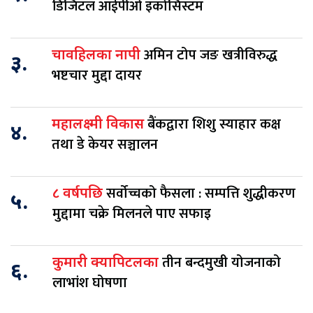
डिजिटल आईपीओ इकोसिस्टम
अमिन टोप जङ खत्रीविरुद्ध
चावहिलका नापी
३.
भष्टचार मुद्दा दायर
बैंकद्वारा शिशु स्याहार कक्ष
महालक्ष्मी विकास
४.
तथा डे केयर सञ्चालन
सर्वोच्चको फैसला : सम्पत्ति शुद्धीकरण
८ वर्षपछि
५.
मुद्दामा चक्रे मिलनले पाए सफाइ
तीन बन्दमुखी योजनाको
कुमारी क्यापिटलका
६.
लाभांश घोषणा