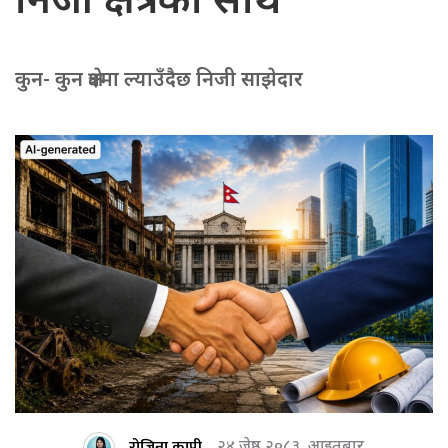
निजी क्षेत्रको साथ
कुन- कुन क्षेत्रमा ल्याउँदैछ निजी साझेदार
रोजिना काप्री
२४ जेष्ठ २०८३, आइतबार