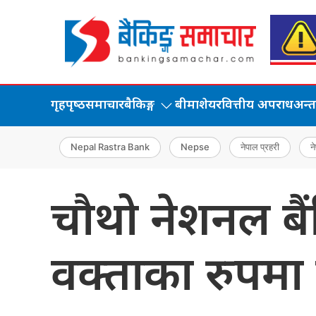
गृहपृष्‍ठ
समाचार
बैकिङ्ग
बीमा
शेयर
वित्तीय अपराध
अन्तर्
Nepal Rastra Bank
Nepse
नेपाल प्रहरी
ने
चौथो नेशनल बैंक
वक्ताका रुपमा