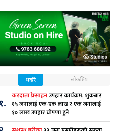
लोकप्रिय
भर्खरै
उपहार कार्यक्रम, शुक्रबार
करदाता प्रोत्साहन
१.
१५ जनालाई एक-एक लाख र एक जनालाई
१० लाख उपहार घोषणा हुने
२.
३३ जना एसपीहरूको सरुवा
सशस्त्र प्रहरीका