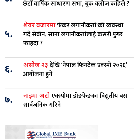
छैटौँ वार्षिक साधारण सभा, बुक क्लोज कहिले ?
'एंकर लगानीकर्ता'को व्यवस्था
शेयर बजारमा
५.
गर्दै सेबोन, साना लगानीकर्तालाई कसरी पुग्छ
फाइदा ?
देखि ‘नेपाल फिनटेक एक्स्पो २०२६’
असोज २३
६.
आयोजना हुने
एक्स्पोमा डोङफेङका विद्युतीय बस
नाइमा अटो
७.
सार्वजनिक गरिने