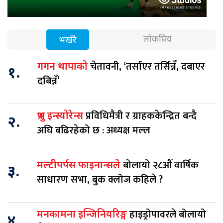
लोकप्रिय
भर्खरै
चेतावनी, ‘तर्साएर तर्सिन्नँ, दबाएर
गगन थापाको
१.
दबिन्नँ’
प्रविधिमैत्री र ग्राहककेन्द्रित बन्दै
प्रभु इन्स्योरेन्स
२.
अघि बढिरहेको छ : अध्यक्ष मल्ल
बोलायो २८औँ वार्षिक
मल्टीपर्पस फाइनान्सले
३.
साधारण सभा, बुक क्लोज कहिले ?
हाइड्रोपावरले बोलायो
मनकामना इन्जिनियरिङ्ग
४.