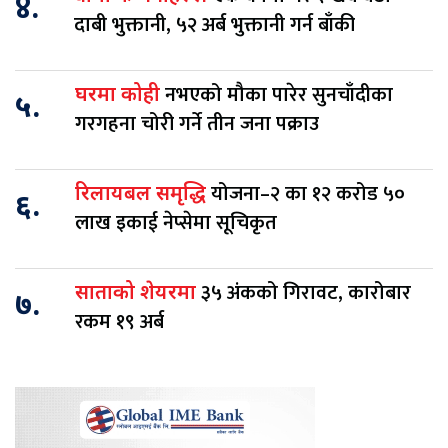
४.
दाबी भुक्तानी, ५२ अर्ब भुक्तानी गर्न बाँकी
नभएको मौका पारेर सुनचाँदीका
घरमा कोही
५.
गरगहना चोरी गर्ने तीन जना पक्राउ
योजना–२ का १२ करोड ५०
रिलायबल समृद्धि
६.
लाख इकाई नेप्सेमा सूचिकृत
३५ अंकको गिरावट, कारोबार
साताको शेयरमा
७.
रकम १९ अर्ब