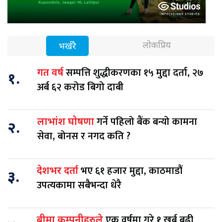
लोकप्रिय
भर्खरै
सम्पत्ति शुद्धीकरणका १५ मुद्दा दर्ता, २७
गत वर्ष
१.
अर्ब ६२ करोड बिगो दाबी
गर्ने पहिलो बैंक बन्यो कामना
लाभांश घोषणा
२.
सेवा, बोनस र नगद कति ?
भए ६१ हजार मुद्दा, काठमाडौं
देशभर दर्ता
३.
उपत्यकामा सबैभन्दा धेरै
एक वर्षमा गरे १ खर्ब बढी
बीमा कम्पनीहरुले