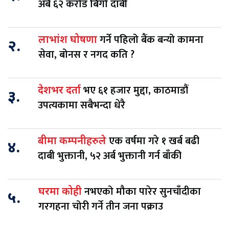
अर्ब ६२ करोड बिगो दाबी
गर्ने पहिलो बैंक बन्यो कामना
लाभांश घोषणा
२.
सेवा, बोनस र नगद कति ?
भए ६१ हजार मुद्दा, काठमाडौं
देशभर दर्ता
३.
उपत्यकामा सबैभन्दा धेरै
एक वर्षमा गरे १ खर्ब बढी
बीमा कम्पनीहरुले
४.
दाबी भुक्तानी, ५२ अर्ब भुक्तानी गर्न बाँकी
नभएको मौका पारेर सुनचाँदीका
घरमा कोही
५.
गरगहना चोरी गर्ने तीन जना पक्राउ