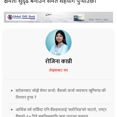
क्षमता सुदृढ बनाउन समेत सहयोग पुर्‍याउँछ।
रोजिना काप्री
लेखकबाट थप
ब्रोकरबाट सोझै शेयर कर्जा: बैंकको कर्जा व्यवसाय खुम्चिन्छ की
विस्तार हुन्छ ?
आर्थिक वर्ष सकिँदा पनि बैंकहरूलाई ‘क्लोजिङ’को चटारो, राष्ट्र
बैंकको १५ दिने सहुलियतपछि ऋण उठाउन कसरत