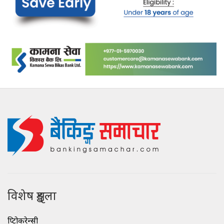
विशेष शृङ्खला
क्रिप्टोकरेन्सी