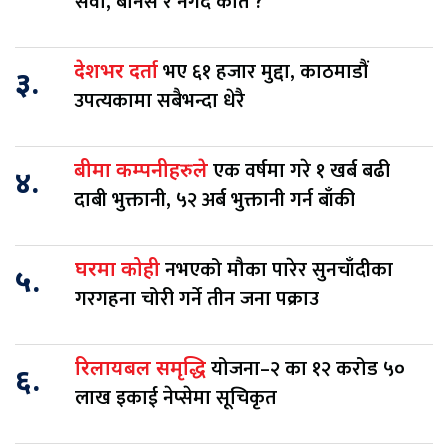
सेवा, बोनस र नगद कति ?
भए ६१ हजार मुद्दा, काठमाडौं
देशभर दर्ता
३.
उपत्यकामा सबैभन्दा धेरै
एक वर्षमा गरे १ खर्ब बढी
बीमा कम्पनीहरुले
४.
दाबी भुक्तानी, ५२ अर्ब भुक्तानी गर्न बाँकी
नभएको मौका पारेर सुनचाँदीका
घरमा कोही
५.
गरगहना चोरी गर्ने तीन जना पक्राउ
योजना–२ का १२ करोड ५०
रिलायबल समृद्धि
६.
लाख इकाई नेप्सेमा सूचिकृत