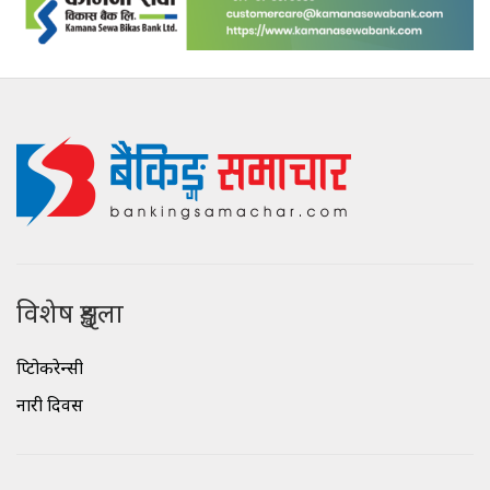
विशेष शृङ्खला
क्रिप्टोकरेन्सी
नारी दिवस