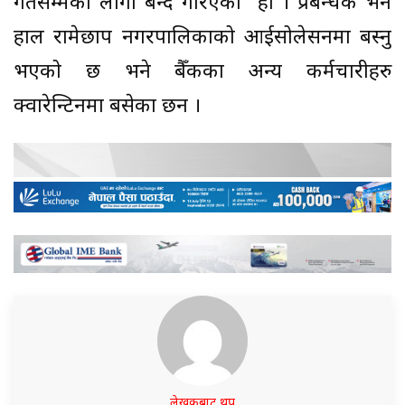
गतेसम्मका लागी बन्द गरिएको हो । प्रबन्धक भने
हाल रामेछाप नगरपालिकाको आईसोलेसनमा बस्नु
भएको छ भने बैँकका अन्य कर्मचारीहरु
क्वारेन्टिनमा बसेका छन ।
लेखकबाट थप