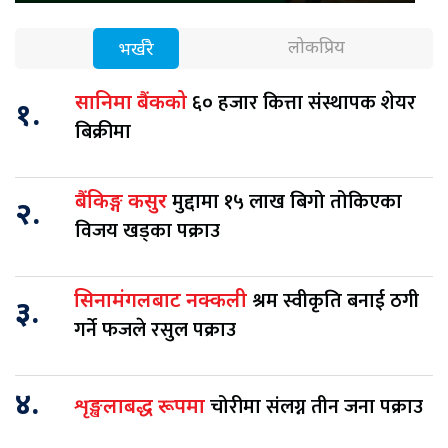
लोकप्रिय
भर्खरै
६० हजार कित्ता संस्थापक शेयर
सानिमा बैंकको
१.
बिक्रीमा
मुद्दामा १५ लाख बिगो तोकिएका
बैंकिङ्ग कसुर
२.
विजय खड्का पक्राउ
श्रम स्वीकृति बनाई ठगी
सिनामंगलबाट नक्कली
३.
गर्ने फजले रसुल पक्राउ
४.
चोरीमा संलग्न तीन जना पक्राउ
शृङ्खलाबद्ध रूपमा