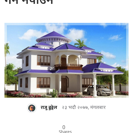
गर्न नपाउने
राजु ढुङ्गेल
२३ भदौ २०७७, मंगलबार
0
Shares