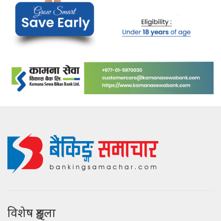
विशेष शृङ्खला