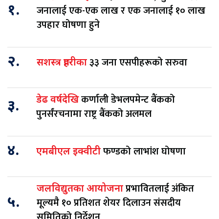
१.
जनालाई एक-एक लाख र एक जनालाई १० लाख
उपहार घोषणा हुने
२.
३३ जना एसपीहरूको सरुवा
सशस्त्र प्रहरीका
कर्णाली डेभलपमेन्ट बैंकको
डेढ वर्षदेखि
३.
पुनर्संरचनामा राष्ट्र बैंकको अलमल
४.
फण्डको लाभांश घोषणा
एमबीएल इक्वीटी
प्रभावितलाई अंकित
जलविद्युतका आयोजना
५.
मूल्यमै १० प्रतिशत शेयर दिलाउन संसदीय
समितिको निर्देशन