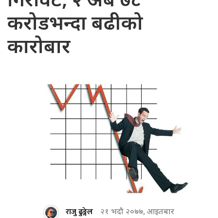
गिरावट, २ अर्ब ७८
करोडभन्दा बढीको
कारोबार
राजु ढुङ्गेल
२१ भदौ २०७७, आइतबार