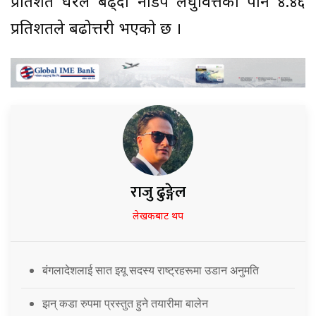
प्रतिशत धेरैले बढ्दा नाडेप लघुवित्तको पनि ४.४६
प्रतिशतले बढोत्तरी भएको छ ।
राजु ढुङ्गेल
लेखकबाट थप
बंगलादेशलाई सात इयू सदस्य राष्ट्रहरूमा उडान अनुमति
झन् कडा रुपमा प्रस्तुत हुने तयारीमा बालेन