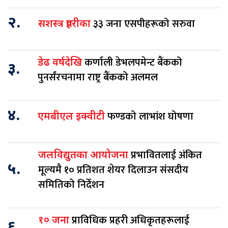
२.
३३ जना एसपीहरूको सरुवा
सशस्त्र प्रहरीका
कर्णाली डेभलपमेन्ट बैंकको
डेढ वर्षदेखि
३.
पुनर्संरचनामा राष्ट्र बैंकको अलमल
४.
फण्डको लाभांश घोषणा
एमबीएल इक्वीटी
प्रभावितलाई अंकित
जलविद्युतका आयोजना
५.
मूल्यमै १० प्रतिशत शेयर दिलाउन संसदीय
समितिको निर्देशन
प्राविधिक प्रहरी अधिकृतहरूलाई
१० जना
६.