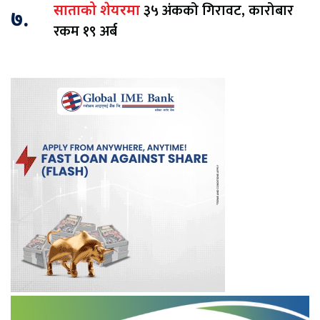
३५ अंकको गिरावट, कारोबार
साताको शेयरमा
७.
रकम १९ अर्ब