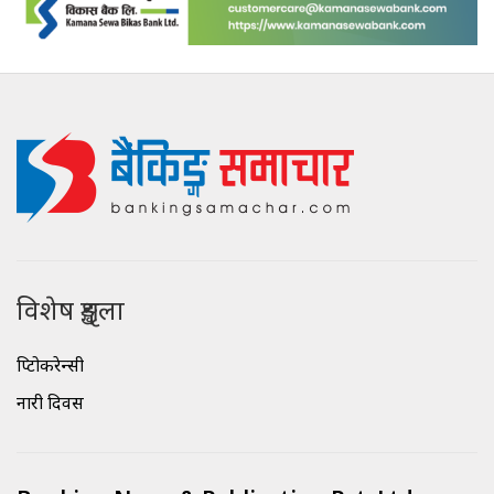
विशेष शृङ्खला
क्रिप्टोकरेन्सी
नारी दिवस