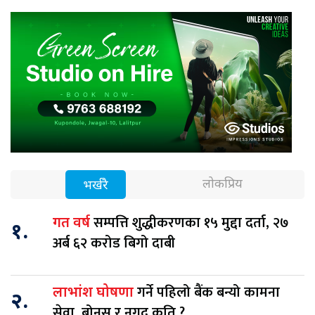
लोकप्रिय
भर्खरै
सम्पत्ति शुद्धीकरणका १५ मुद्दा दर्ता, २७
गत वर्ष
१.
अर्ब ६२ करोड बिगो दाबी
गर्ने पहिलो बैंक बन्यो कामना
लाभांश घोषणा
२.
सेवा, बोनस र नगद कति ?