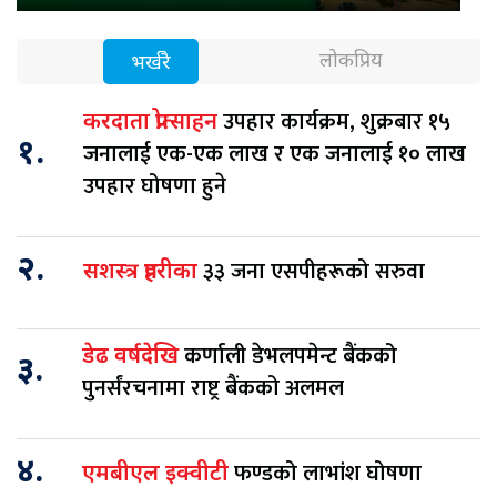
लोकप्रिय
भर्खरै
उपहार कार्यक्रम, शुक्रबार १५
करदाता प्रोत्साहन
१.
जनालाई एक-एक लाख र एक जनालाई १० लाख
उपहार घोषणा हुने
२.
३३ जना एसपीहरूको सरुवा
सशस्त्र प्रहरीका
कर्णाली डेभलपमेन्ट बैंकको
डेढ वर्षदेखि
३.
पुनर्संरचनामा राष्ट्र बैंकको अलमल
४.
फण्डको लाभांश घोषणा
एमबीएल इक्वीटी