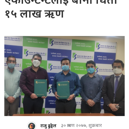
एकाउन्टेन्टलाई बीना धितो
१५ लाख ऋण
राजु ढुङ्गेल
३० श्रावण २०७७, शुक्रबार