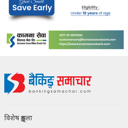
विशेष शृङ्खला