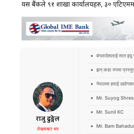
यस बैंकले ९१ शाखा कार्यालयहरु, ३० एटिएममा
बंगलादेशलाई सात इयू 
झन् कडा रुपमा प्रस्तु
नेपालमा हवाई उद्योगक
Mr. Suyog Shres
Mr. Sunil KC
राजु ढुङ्गेल
Mr. Bam Bahadu
लेखकबाट थप