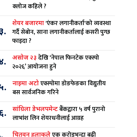
क्लोज कहिले ?
'एंकर लगानीकर्ता'को व्यवस्था
शेयर बजारमा
३.
गर्दै सेबोन, साना लगानीकर्तालाई कसरी पुग्छ
फाइदा ?
देखि ‘नेपाल फिनटेक एक्स्पो
असोज २३
४.
२०२६’ आयोजना हुने
एक्स्पोमा डोङफेङका विद्युतीय
नाइमा अटो
५.
बस सार्वजनिक गरिने
बैंकद्वारा ५ वर्ष पुरानो
सांग्रिला डेभलपमेन्ट
६.
लाभांश लिन शेयरधनीलाई आग्रह
एक करोडभन्दा बढी
चितवन हुलाकले