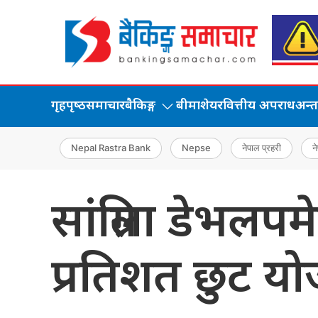
गृहपृष्‍ठ
समाचार
बैकिङ्ग
बीमा
शेयर
वित्तीय अपराध
अन्तर्
Nepal Rastra Bank
Nepse
नेपाल प्रहरी
ने
सांग्रिला डेभलप
प्रतिशत छुट य