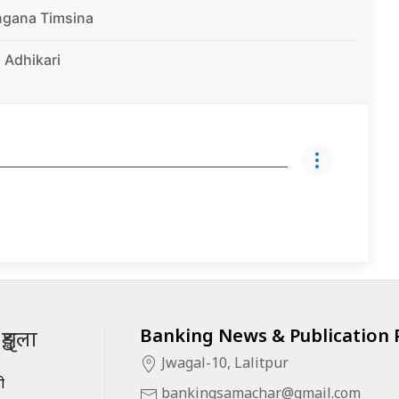
ngana Timsina
 Adhikari
Banking News & Publication P
ृङ्खला
Jwagal-10, Lalitpur
सी
bankingsamachar@gmail.com