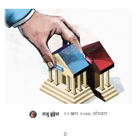
राजु ढुङ्गेल
१२ श्रावण २०७७, सोमबार
0