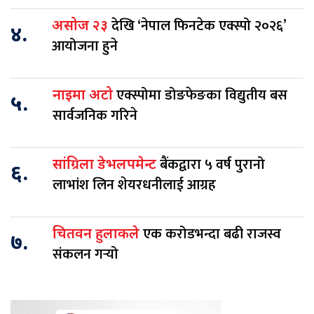
देखि ‘नेपाल फिनटेक एक्स्पो २०२६’
असोज २३
४.
आयोजना हुने
एक्स्पोमा डोङफेङका विद्युतीय बस
नाइमा अटो
५.
सार्वजनिक गरिने
बैंकद्वारा ५ वर्ष पुरानो
सांग्रिला डेभलपमेन्ट
६.
लाभांश लिन शेयरधनीलाई आग्रह
एक करोडभन्दा बढी राजस्व
चितवन हुलाकले
७.
संकलन गर्‍यो