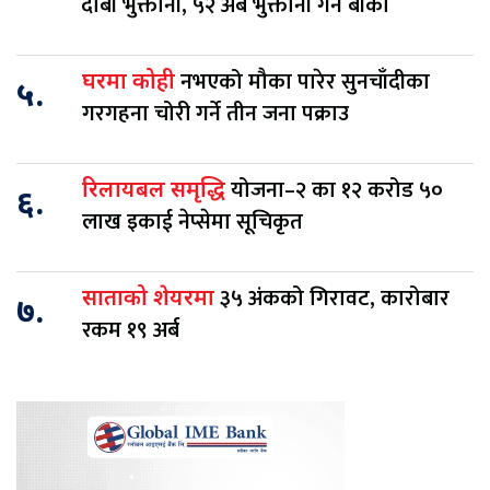
दाबी भुक्तानी, ५२ अर्ब भुक्तानी गर्न बाँकी
नभएको मौका पारेर सुनचाँदीका
घरमा कोही
५.
गरगहना चोरी गर्ने तीन जना पक्राउ
योजना–२ का १२ करोड ५०
रिलायबल समृद्धि
६.
लाख इकाई नेप्सेमा सूचिकृत
३५ अंकको गिरावट, कारोबार
साताको शेयरमा
७.
रकम १९ अर्ब