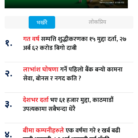
लोकप्रिय
भर्खरै
सम्पत्ति शुद्धीकरणका १५ मुद्दा दर्ता, २७
गत वर्ष
१.
अर्ब ६२ करोड बिगो दाबी
गर्ने पहिलो बैंक बन्यो कामना
लाभांश घोषणा
२.
सेवा, बोनस र नगद कति ?
भए ६१ हजार मुद्दा, काठमाडौं
देशभर दर्ता
३.
उपत्यकामा सबैभन्दा धेरै
एक वर्षमा गरे १ खर्ब बढी
बीमा कम्पनीहरुले
४.