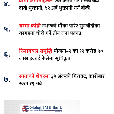
एक वर्षमा गरे १ खर्ब बढी
बीमा कम्पनीहरुले
४.
दाबी भुक्तानी, ५२ अर्ब भुक्तानी गर्न बाँकी
नभएको मौका पारेर सुनचाँदीका
घरमा कोही
५.
गरगहना चोरी गर्ने तीन जना पक्राउ
योजना–२ का १२ करोड ५०
रिलायबल समृद्धि
६.
लाख इकाई नेप्सेमा सूचिकृत
३५ अंकको गिरावट, कारोबार
साताको शेयरमा
७.
रकम १९ अर्ब