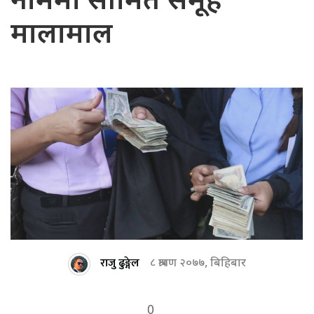
नाममा सीमित समूह
मालामाल
राजु ढुङ्गेल
८ श्रावण २०७७, बिहिबार
0