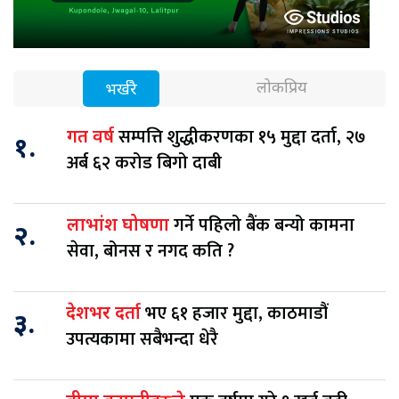
लोकप्रिय
भर्खरै
सम्पत्ति शुद्धीकरणका १५ मुद्दा दर्ता, २७
गत वर्ष
१.
अर्ब ६२ करोड बिगो दाबी
गर्ने पहिलो बैंक बन्यो कामना
लाभांश घोषणा
२.
सेवा, बोनस र नगद कति ?
भए ६१ हजार मुद्दा, काठमाडौं
देशभर दर्ता
३.
उपत्यकामा सबैभन्दा धेरै