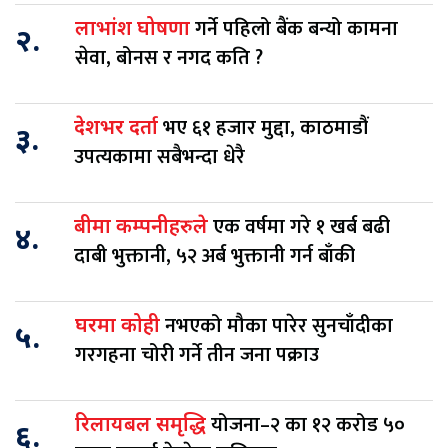
गर्ने पहिलो बैंक बन्यो कामना
लाभांश घोषणा
२.
सेवा, बोनस र नगद कति ?
भए ६१ हजार मुद्दा, काठमाडौं
देशभर दर्ता
३.
उपत्यकामा सबैभन्दा धेरै
एक वर्षमा गरे १ खर्ब बढी
बीमा कम्पनीहरुले
४.
दाबी भुक्तानी, ५२ अर्ब भुक्तानी गर्न बाँकी
नभएको मौका पारेर सुनचाँदीका
घरमा कोही
५.
गरगहना चोरी गर्ने तीन जना पक्राउ
योजना–२ का १२ करोड ५०
रिलायबल समृद्धि
६.