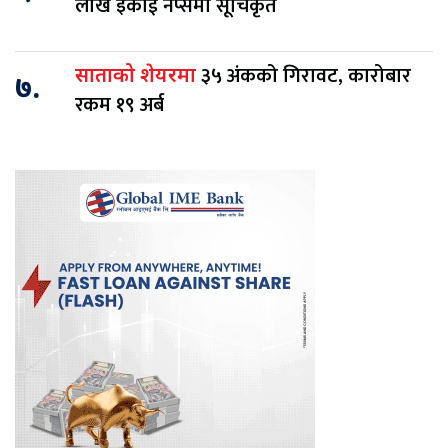
लाख इकाई नेप्सेमा सूचिकृत
३५ अंकको गिरावट, कारोबार
साताको शेयरमा
७.
रकम १९ अर्ब