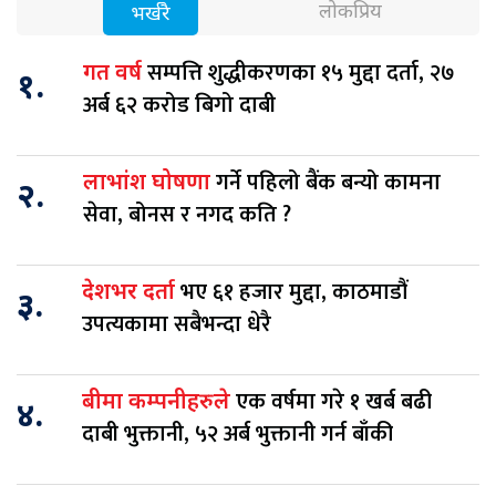
लोकप्रिय
भर्खरै
सम्पत्ति शुद्धीकरणका १५ मुद्दा दर्ता, २७
गत वर्ष
१.
अर्ब ६२ करोड बिगो दाबी
गर्ने पहिलो बैंक बन्यो कामना
लाभांश घोषणा
२.
सेवा, बोनस र नगद कति ?
भए ६१ हजार मुद्दा, काठमाडौं
देशभर दर्ता
३.
उपत्यकामा सबैभन्दा धेरै
एक वर्षमा गरे १ खर्ब बढी
बीमा कम्पनीहरुले
४.
दाबी भुक्तानी, ५२ अर्ब भुक्तानी गर्न बाँकी