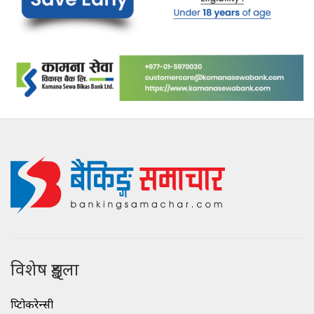
विशेष शृङ्खला
क्रिप्टोकरेन्सी