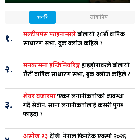
लोकप्रिय
भर्खरै
बोलायो २८औँ वार्षिक
मल्टीपर्पस फाइनान्सले
१.
साधारण सभा, बुक क्लोज कहिले ?
हाइड्रोपावरले बोलायो
मनकामना इन्जिनियरिङ्ग
२.
छैटौँ वार्षिक साधारण सभा, बुक क्लोज कहिले ?
'एंकर लगानीकर्ता'को व्यवस्था
शेयर बजारमा
३.
गर्दै सेबोन, साना लगानीकर्तालाई कसरी पुग्छ
फाइदा ?
देखि ‘नेपाल फिनटेक एक्स्पो २०२६’
असोज २३