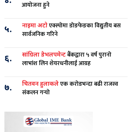
४.
आयोजना हुने
एक्स्पोमा डोङफेङका विद्युतीय बस
नाइमा अटो
५.
सार्वजनिक गरिने
बैंकद्वारा ५ वर्ष पुरानो
सांग्रिला डेभलपमेन्ट
६.
लाभांश लिन शेयरधनीलाई आग्रह
एक करोडभन्दा बढी राजस्व
चितवन हुलाकले
७.
संकलन गर्‍यो