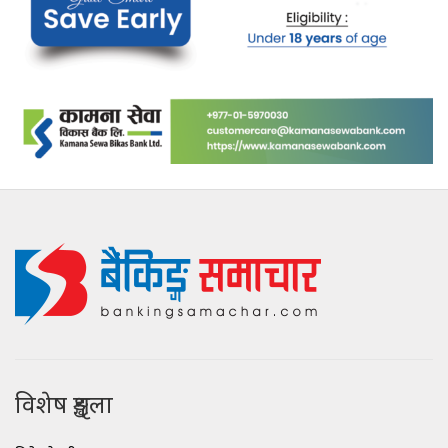
विशेष शृङ्खला