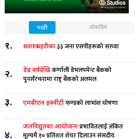
लोकप्रिय
भर्खरै
१.
३३ जना एसपीहरूको सरुवा
सशस्त्र प्रहरीका
कर्णाली डेभलपमेन्ट बैंकको
डेढ वर्षदेखि
२.
पुनर्संरचनामा राष्ट्र बैंकको अलमल
३.
फण्डको लाभांश घोषणा
एमबीएल इक्वीटी
प्रभावितलाई अंकित
जलविद्युतका आयोजना
४.
मूल्यमै १० प्रतिशत शेयर दिलाउन संसदीय