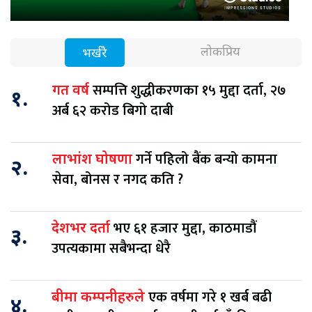
लोकप्रिय
भर्खरै
सम्पत्ति शुद्धीकरणका १५ मुद्दा दर्ता, २७
गत वर्ष
१.
अर्ब ६२ करोड बिगो दाबी
गर्ने पहिलो बैंक बन्यो कामना
लाभांश घोषणा
२.
सेवा, बोनस र नगद कति ?
भए ६१ हजार मुद्दा, काठमाडौं
देशभर दर्ता
३.
उपत्यकामा सबैभन्दा धेरै
एक वर्षमा गरे १ खर्ब बढी
बीमा कम्पनीहरुले
४.