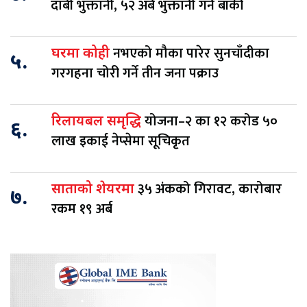
दाबी भुक्तानी, ५२ अर्ब भुक्तानी गर्न बाँकी
नभएको मौका पारेर सुनचाँदीका
घरमा कोही
५.
गरगहना चोरी गर्ने तीन जना पक्राउ
योजना–२ का १२ करोड ५०
रिलायबल समृद्धि
६.
लाख इकाई नेप्सेमा सूचिकृत
३५ अंकको गिरावट, कारोबार
साताको शेयरमा
७.
रकम १९ अर्ब