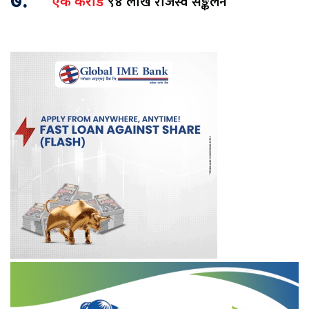
७.
९४ लाख राजस्व सङ्कलन
एक करोड