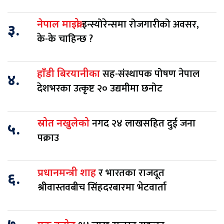
इन्स्योरेन्समा रोजगारीको अवसर,
नेपाल माइक्रो
३.
के-के चाहिन्छ ?
सह-संस्थापक पोषण नेपाल
हाँडी बिरयानीका
४.
देशभरका उत्कृष्ट २० उद्यमीमा छनोट
नगद २४ लाखसहित दुई जना
स्रोत नखुलेको
५.
पक्राउ
र भारतका राजदूत
प्रधानमन्त्री शाह
६.
श्रीवास्तवबीच सिंहदरबारमा भेटवार्ता