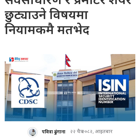
सर्वसाधारण र प्रमोटर शेयर
छुट्याउने विषयमा
नियामकमै मतभेद
पवित्रा ढुंगाना
२२ चैत्र २०८२, आइतबार