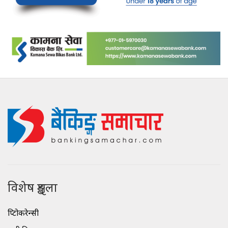
विशेष शृङ्खला
क्रिप्टोकरेन्सी