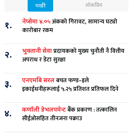
लोकप्रिय
भर्खरै
अंकको गिरावट, सामान्य घट्यो
नेप्सेमा ४.०५
१.
कारोबार रकम
प्रदायकको मुख्य चुनौती नै वित्तीय
भुक्तानी सेवा
२.
अपराध र डेटा सुरक्षा
बचत फण्ड–इले
एनएमबि सरल
३.
इकाईधनीहरूलाई ५.२५ प्रतिशत प्रतिफल दिने
बैंक प्रकरण : तत्कालिन
कर्णाली डेभलपमेन्ट
४.
सीईओसहित तीनजना पक्राउ