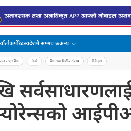
वार्ता
कर्पोरेट
स्वदेशमै सम्भव छ
अन्य
पाल राष्ट्र बैंक
नेप्से
बैंक तथा वित्तीय संस्था
बैंकिङ्ग
ेखि सर्वसाधारणलाई
स्योरेन्सको आईप