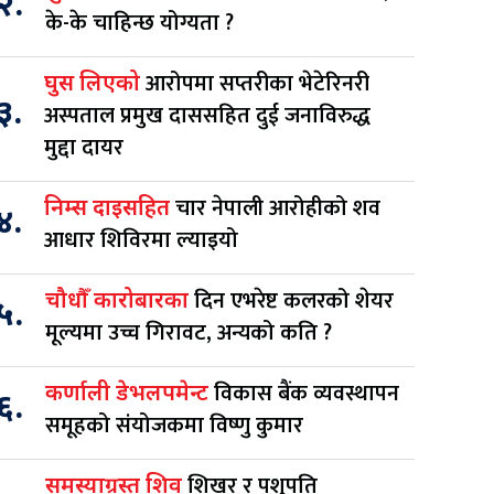
२.
के-के चाहिन्छ योग्यता ?
आरोपमा सप्तरीका भेटेरिनरी
घुस लिएको
३.
अस्पताल प्रमुख दाससहित दुई जनाविरुद्ध
मुद्दा दायर
चार नेपाली आरोहीको शव
निम्स दाइसहित
४.
आधार शिविरमा ल्याइयो
दिन एभरेष्ट कलरको शेयर
चौधौँ कारोबारका
५.
मूल्यमा उच्च गिरावट, अन्यको कति ?
विकास बैंक व्यवस्थापन
कर्णाली डेभलपमेन्ट
६.
समूहको संयोजकमा विष्णु कुमार
शिखर र पशुपति
समस्याग्रस्त शिव