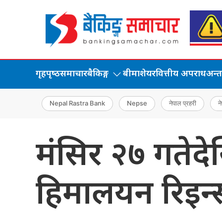
गृहपृष्‍ठ
समाचार
बैकिङ्ग
बीमा
शेयर
वित्तीय अपराध
अन्तर्
Nepal Rastra Bank
Nepse
नेपाल प्रहरी
ने
मंसिर २७ गतेद
हिमालयन रिइन्