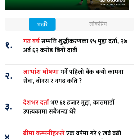
लोकप्रिय
भर्खरै
सम्पत्ति शुद्धीकरणका १५ मुद्दा दर्ता, २७
गत वर्ष
१.
अर्ब ६२ करोड बिगो दाबी
गर्ने पहिलो बैंक बन्यो कामना
लाभांश घोषणा
२.
सेवा, बोनस र नगद कति ?
भए ६१ हजार मुद्दा, काठमाडौं
देशभर दर्ता
३.
उपत्यकामा सबैभन्दा धेरै
एक वर्षमा गरे १ खर्ब बढी
बीमा कम्पनीहरुले
४.