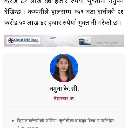
करोड ८१ लाख ४७ हजार रुपैयाँ भुक्तानी गर्नुपर्ने
देखिन्छ । कम्पनीले हालसम्म १५९ वटा दावीको २१
करोड ५० लाख ४२ हजार रुपैयाँ भुक्तानी गरेको छ ।
नमुना के. सी.
लेखकबाट थप
क्रिप्टोकरेन्सीको जोखिम: चुनौतीका बाबजुद विश्वभर फैलिँदैछ