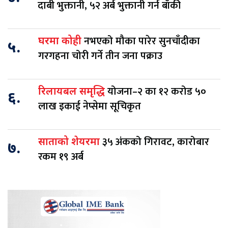
दाबी भुक्तानी, ५२ अर्ब भुक्तानी गर्न बाँकी
नभएको मौका पारेर सुनचाँदीका
घरमा कोही
५.
गरगहना चोरी गर्ने तीन जना पक्राउ
योजना–२ का १२ करोड ५०
रिलायबल समृद्धि
६.
लाख इकाई नेप्सेमा सूचिकृत
३५ अंकको गिरावट, कारोबार
साताको शेयरमा
७.
रकम १९ अर्ब