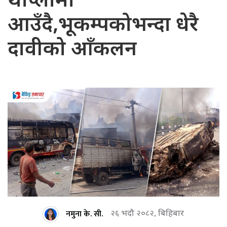
थाप्लोमा
आउँदै,भूकम्पकोभन्दा धेरै
दावीको आँकलन
नमुना के. सी.
२६ भदौ २०८२, बिहिबार