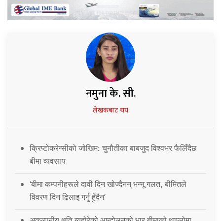
नमुना के. सी.
लेखकबाट थप
क्रिप्टोकरेन्सीको जोखिम: चुनौतीका बाबजुद विश्वभर फैलिँदैछ
बीमा व्यवसाय
‘बीमा कम्पनीहरूले दावी दिन खोज्दैनन् भन्नू गलत, बीमितले
विवरण दिन ढिलाइ गर्नु हुँदैन’
अकल्पनीय क्षति ब्यहोरेको आन्दोलनको भार बीमाको थाप्लोमा